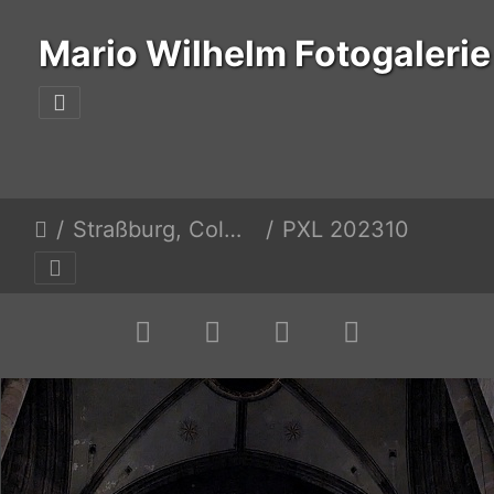
Mario Wilhelm Fotogalerie
Straßburg, Colmar, Burg Hohenzollern, Nürtingen
PXL 20231023 083216102.MP