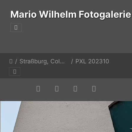
Mario Wilhelm Fotogalerie
Straßburg, Colmar, Burg Hohenzollern, Nürtingen
PXL 20231023 103843789.MP