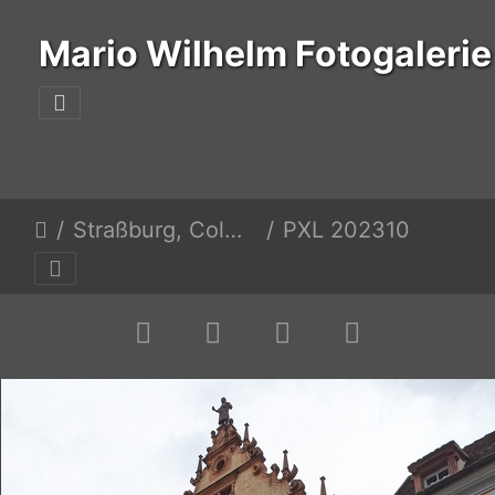
Mario Wilhelm Fotogalerie
Straßburg, Colmar, Burg Hohenzollern, Nürtingen
PXL 20231026 090848920.MP